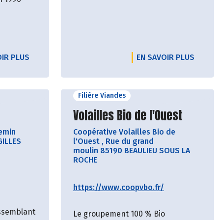
OIR PLUS
EN SAVOIR PLUS
Filière Viandes
cteur
Découvrir le producteur
Volailles Bio de l'Ouest
emin
Coopérative Volailles Bio de
GILLES
l'Ouest
,
Rue du grand
moulin 85190 BEAULIEU SOUS LA
ROCHE
https://www.coopvbo.fr/
assemblant
Le groupement 100 % Bio