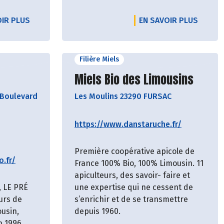
OIR PLUS
EN SAVOIR PLUS
Filière Miels
cteur
Découvrir le producteur
Miels Bio des Limousins
Boulevard
Les Moulins 23290 FURSAC
https://www.danstaruche.fr/
Première coopérative apicole de
o.fr/
France 100% Bio, 100% Limousin. 11
apiculteurs, des savoir- faire et
, LE PRÉ
une expertise qui ne cessent de
urs de
s’enrichir et de se transmettre
ousin,
depuis 1960.
n 1996