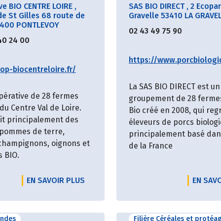
ve BIO CENTRE LOIRE
,
SAS BIO DIRECT
,
2 Ecopar
e St Gilles 68 route de
Gravelle 53410 LA GRAVE
1400 PONTLEVOY
02 43 49 75 90
40 24 00
https://www.porcbiologi
op-biocentreloire.fr/
La SAS BIO DIRECT est un
pérative de 28 fermes
groupement de 28 ferme
du Centre Val de Loire.
Bio créé en 2008, qui re
uit principalement des
éleveurs de porcs biolog
 pommes de terre,
principalement basé dans
 champignons, oignons et
de la France
s BIO.
EN SAVOIR PLUS
EN SAV
andes
Filière Céréales et protéa