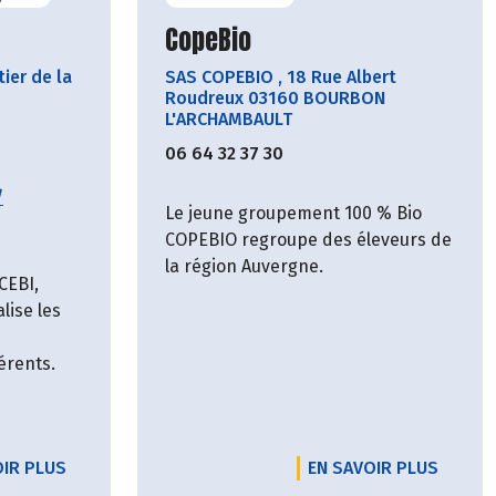
cteur
Découvrir le producteur
CopeBio
ier de la
SAS COPEBIO
,
18 Rue Albert
Roudreux 03160 BOURBON
L'ARCHAMBAULT
06 64 32 37 30
/
Le jeune groupement 100 % Bio
COPEBIO regroupe des éleveurs de
la région Auvergne.
CEBI,
lise les
érents.
OIR PLUS
EN SAVOIR PLUS