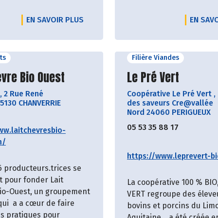
EN SAVOIR PLUS
EN SAV
its
Filière Viandes
ir le producteur
Découvrir le produ
èvre Bio Ouest
Le Pré Vert
,
2 Rue René
Coopérative Le Pré Vert
,
5130 CHANVERRIE
des saveurs Cre@vallée
Nord 24060 PERIGUEUX
05 53 35 88 17
ww.laitchevresbio-
m/
https://www.leprevert-bi
6 producteurs.trices se
t pour fonder Lait
La coopérative 100 % BIO
io-Ouest, un groupement
VERT regroupe des éleve
qui a a cœur de faire
bovins et porcins du Lim
es pratiques pour
Aquitaine… a été créée e