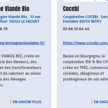
ir le producteur
Découvrir le produ
e Viande Bio
Cocebi
agne Viande Bio
,
13 rue
Coopérative COCEBI
,
Sent
 four 56320 LE FAOUET
Fontaine 89310 NITRY
06 79
03 86 33 64 44
ww.bretagneviandebio.fr/
https://www.cocebi.com
VIANDE BIO, créée en
Basée en Bourgogne, la
cie des éleveurs, des
coopérative 100 % Bio CO
et des transformateurs
créée en 1983, commercia
t de valoriser au mieux
céréales, oléagineux et
es des élevages
protéagineux de ses adh
s.
EN SAVOIR PLUS
EN SAV