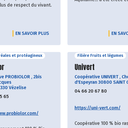
lus de respect du vivant.
EN SAVOIR PLUS
EN SAV
éréales et protéagineux
Filière Fruits et légumes
ir le producteur
Découvrir le produ
or
Univert
ive PROBIOLOR
,
2bis
Coopérative UNIVERT
,
Ch
cques
d'Espeyran 30800 SAINT 
4330 Vézelise
04 66 20 67 80
55 65
https://uni-vert.com/
ww.probiolor.com/
Coopérative 100 % bio r