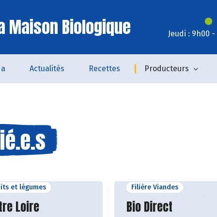
a Maison Biologique
Jeudi : 9h00 
da
Actualités
Recettes
Producteurs
ié.e.s
uits et légumes
Filière Viandes
ir le producteur
Découvrir le produ
tre Loire
Bio Direct