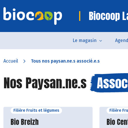
Biocoop L
Le magasin
Agen
Accueil
Tous nos paysan.ne.s associé.e.s
Nos Paysan.ne.s
Assoc
Filière Fruits et légumes
Filière Fr
Découvrir le producteur
Découvr
Bio Breizh
Bio Cen