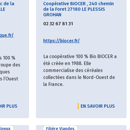
c de la
Coopérative BIOCER
,
240 chemin
LLE
de la Foret 27180 LE PLESSIS
GROHAN
02 32 67 81 31
que.fr/
https://biocer.fr/
La coopérative 100 % Bio BIOCER a
s 100 %
été créée en 1988. Elle
groupe des
commercialise des céréales
iques
collectées dans le Nord-Ouest de
 l’Ouest
la France.
OIR PLUS
EN SAVOIR PLUS
gineux
Filière Viandes