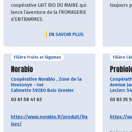
coopérative LAIT BIO DU MAINE qui
toujours p
lance l’aventure de la FROMAGERIE
d’ENTRAMMES.
EN SAVOIR PLUS
Filière Fruits et légumes
Filière C
Découvrir le producteur
Découvr
Norabio
Probiol
Coopérative Norabio
,
Zone de la
Coopérat
Houssoye - rue
Avenue Ja
Calmette 59280 Bois Grenier
Leclerc 5
03 61 58 41 63
03 83 35 
https://www.norabio.fr/produit/fra
https://w
ises/