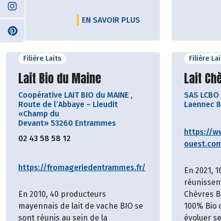
EN SAVOIR PLUS
Filière Laits
Filière La
Découvrir le producteur
Découvr
Lait Bio du Maine
Lait Ch
Coopérative LAIT BIO du MAINE
,
SAS LCBO
Route de l’Abbaye – Lieudit
Laennec 8
«Champ du
Devant» 53260 Entrammes
https://w
02 43 58 58 12
ouest.co
https://fromageriedentrammes.fr/
En 2021, 1
réunissen
En 2010, 40 producteurs
Chèvres B
mayennais de lait de vache BIO se
100% Bio 
sont réunis au sein de la
évoluer s