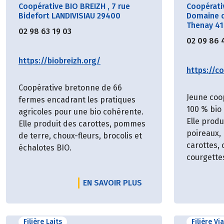
Coopérative BIO BREIZH
,
7 rue
Coopérati
Bidefort LANDIVISIAU 29400
Domaine d
Thenay 4
02 98 63 19 03
02 09 86 
https://biobreizh.org/
https://co
Coopérative bretonne de 66
Jeune coo
fermes encadrant les pratiques
100 % bio 
agricoles pour une bio cohérente.
Elle prod
Elle produit des carottes, pommes
poireaux,
de terre, choux-fleurs, brocolis et
carottes,
échalotes BIO.
courgette
EN SAVOIR PLUS
Filière Laits
Filière Vi