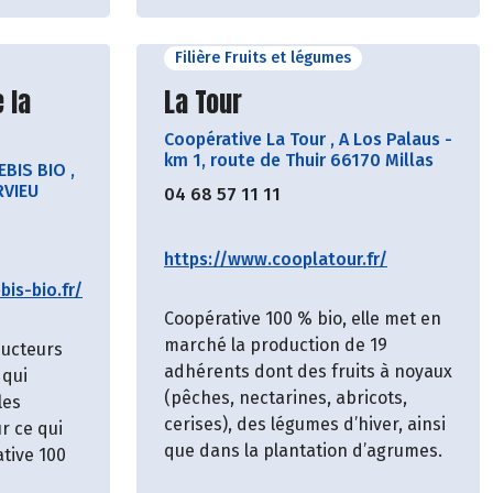
Filière Fruits et légumes
cteur
Découvrir le producteur
 la
La Tour
Coopérative La Tour
,
A Los Palaus -
km 1, route de Thuir 66170 Millas
EBIS BIO
,
RVIEU
04 68 57 11 11
https://www.cooplatour.fr/
is-bio.fr/
Coopérative 100 % bio, elle met en
marché la production de 19
ducteurs
adhérents dont des fruits à noyaux
 qui
(pêches, nectarines, abricots,
les
cerises), des légumes d’hiver, ainsi
r ce qui
que dans la plantation d’agrumes.
ative 100