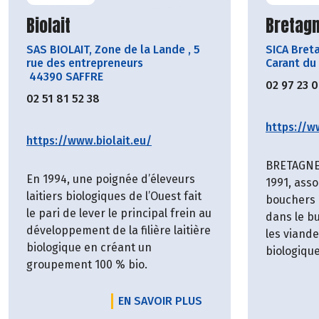
Découvrir le producteur
Découvr
Biolait
Bretagn
SAS BIOLAIT, Zone de la Lande
,
5
SICA Bret
rue des entrepreneurs
Carant du
44390 SAFFRE
02 97 23 
02 51 81 52 38
https://w
https://www.biolait.eu/
BRETAGNE 
En 1994, une poignée d’éleveurs
1991, asso
laitiers biologiques de l’Ouest fait
bouchers 
le pari de lever le principal frein au
dans le bu
développement de la filière laitière
les viand
biologique en créant un
biologique
groupement 100 % bio.
EN SAVOIR PLUS