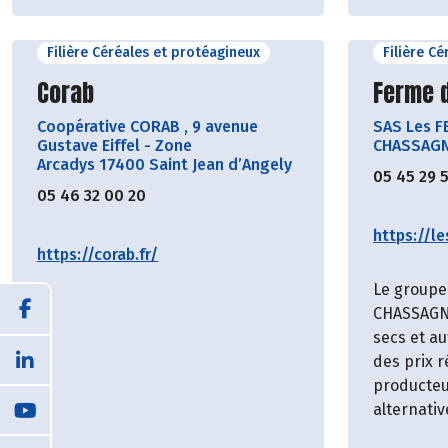
Filière Céréales et protéagineux
Filière C
Découvrir le producteur
Découvr
Corab
Ferme 
Coopérative CORAB
,
9 avenue
SAS Les 
Gustave Eiffel - Zone
CHASSAGNE
Arcadys 17400 Saint Jean d’Angely
05 45 29 
05 46 32 00 20
https://l
https://corab.fr/
Le group
CHASSAGNE
secs et au
des prix 
producteu
alternativ