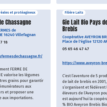
éréales et protéagineux
Filière Laits
ir le producteur
Découvrir le produ
de Chassagne
Gie Lait Bio Pays de
Brebis
FERMES de
 16240 Villefagnan
Coopérative AVEYRON BR
Place de l'église 12120 A
57 18
05 65 46 47 47
esfermesdechassagne.fr/
https://www.aveyron-breb
ement FERME DE
 valorise les légumes
C’est l’aventure de 5 pro
tres grains pour garantir
de lait de brebis en 2001,
rémunérateurs aux
s’organisent et fédèrent 
rs et proposer une
éleveurs de l’Aveyron pou
e aux importations.
est aujourd’hui la coopér
% BIO Aveyron Brebis Bio