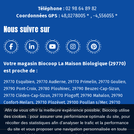
Téléphone :
02 98 64 89 82
Coordonnées GPS :
48,0278005 ° , -4,556055 °
Nous suivre sur
Votre magasin Biocoop La Maison Biologique (29770)
est proche de :
29770 Esquibien, 29770 Audierne, 29770 Primelin, 29770 Goulien,
29790 Pont-Croix, 29780 Plouhinec, 29790 Beuzec-Cap-Sizun,
29770 Cléden-Cap-Sizun, 29770 Plogoff, 29790 Mahalon, 29790
Confort-Meilars, 29710 Plozévet, 29100 Poullan s/Mer, 29710
Guiler s/Goyen, 29710 Landudec, 29710 Pouldreuzic, 29100
Afin de vous offrir la meilleure expérience possible, Biocoop utilise
Pouldergat, 29100 Douarnenez, 29720 Plovan
des cookies : pour assurer une performance optimale du site, pour
récolter des statistiques afin d'analyser le trafic et la performance
du site et vous proposer une navigation personnalisée en toute