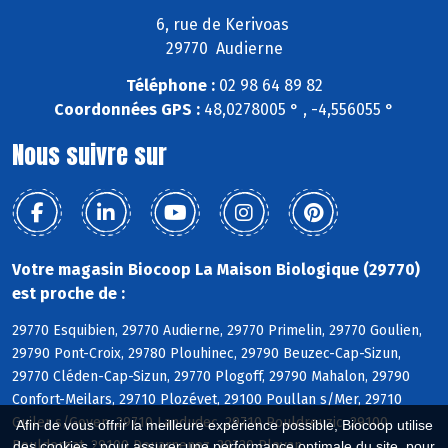
6, rue de Kerivoas
29770 Audierne
Téléphone :
02 98 64 89 82
Coordonnées GPS :
48,0278005 ° , -4,556055 °
Nous suivre sur
Votre magasin Biocoop La Maison Biologique (29770)
est proche de :
29770 Esquibien, 29770 Audierne, 29770 Primelin, 29770 Goulien,
29790 Pont-Croix, 29780 Plouhinec, 29790 Beuzec-Cap-Sizun,
29770 Cléden-Cap-Sizun, 29770 Plogoff, 29790 Mahalon, 29790
Confort-Meilars, 29710 Plozévet, 29100 Poullan s/Mer, 29710
Guiler s/Goyen, 29710 Landudec, 29710 Pouldreuzic, 29100
Afin de vous offrir la meilleure expérience possible, Biocoop utilise
Pouldergat, 29100 Douarnenez, 29720 Plovan
des cookies : pour assurer une performance optimale du site, pour