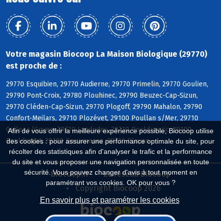
Votre magasin Biocoop La Maison Biologique (29770)
est proche de :
29770 Esquibien, 29770 Audierne, 29770 Primelin, 29770 Goulien,
29790 Pont-Croix, 29780 Plouhinec, 29790 Beuzec-Cap-Sizun,
29770 Cléden-Cap-Sizun, 29770 Plogoff, 29790 Mahalon, 29790
Confort-Meilars, 29710 Plozévet, 29100 Poullan s/Mer, 29710
Guiler s/Goyen, 29710 Landudec, 29710 Pouldreuzic, 29100
Afin de vous offrir la meilleure expérience possible, Biocoop utilise
Pouldergat, 29100 Douarnenez, 29720 Plovan
des cookies : pour assurer une performance optimale du site, pour
récolter des statistiques afin d'analyser le trafic et la performance
du site et vous proposer une navigation personnalisée en toute
sécurité. Vous pouvez changer d'avis à tout moment en
Biocoop.fr
Le réseau Biocoop
paramétrant vos cookies. OK pour vous ?
Copyright Biocoop 2026
En savoir plus et paramétrer les cookies