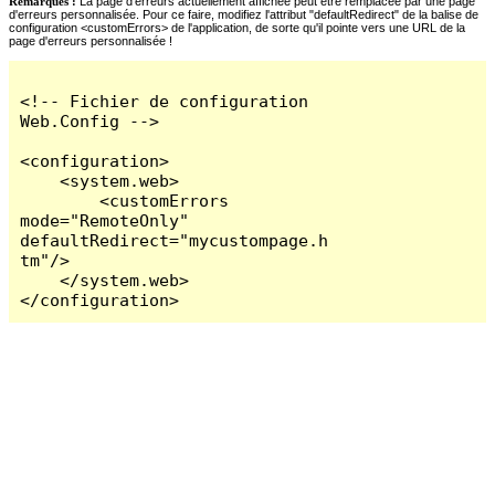
Remarques :
La page d'erreurs actuellement affichée peut être remplacée par une page
d'erreurs personnalisée. Pour ce faire, modifiez l'attribut "defaultRedirect" de la balise de
configuration <customErrors> de l'application, de sorte qu'il pointe vers une URL de la
page d'erreurs personnalisée !
<!-- Fichier de configuration 
Web.Config -->

<configuration>

    <system.web>

        <customErrors 
mode="RemoteOnly" 
defaultRedirect="mycustompage.h
tm"/>

    </system.web>

</configuration>