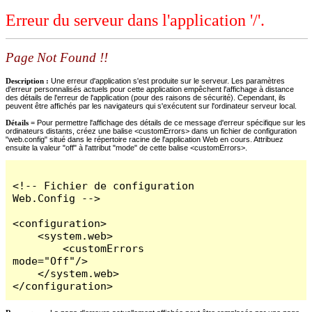
Erreur du serveur dans l'application '/'.
Page Not Found !!
Description :
Une erreur d'application s'est produite sur le serveur. Les paramètres
d'erreur personnalisés actuels pour cette application empêchent l'affichage à distance
des détails de l'erreur de l'application (pour des raisons de sécurité). Cependant, ils
peuvent être affichés par les navigateurs qui s'exécutent sur l'ordinateur serveur local.
Détails =
Pour permettre l'affichage des détails de ce message d'erreur spécifique sur les
ordinateurs distants, créez une balise <customErrors> dans un fichier de configuration
"web.config" situé dans le répertoire racine de l'application Web en cours. Attribuez
ensuite la valeur "off" à l'attribut "mode" de cette balise <customErrors>.
<!-- Fichier de configuration 
Web.Config -->

<configuration>

    <system.web>

        <customErrors 
mode="Off"/>

    </system.web>

</configuration>