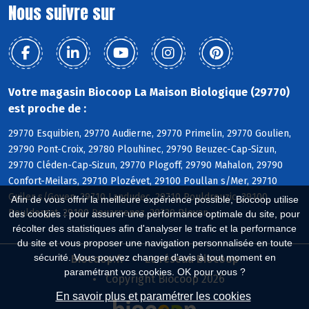
Nous suivre sur
Votre magasin Biocoop La Maison Biologique (29770)
est proche de :
29770 Esquibien, 29770 Audierne, 29770 Primelin, 29770 Goulien,
29790 Pont-Croix, 29780 Plouhinec, 29790 Beuzec-Cap-Sizun,
29770 Cléden-Cap-Sizun, 29770 Plogoff, 29790 Mahalon, 29790
Confort-Meilars, 29710 Plozévet, 29100 Poullan s/Mer, 29710
Guiler s/Goyen, 29710 Landudec, 29710 Pouldreuzic, 29100
Afin de vous offrir la meilleure expérience possible, Biocoop utilise
Pouldergat, 29100 Douarnenez, 29720 Plovan
des cookies : pour assurer une performance optimale du site, pour
récolter des statistiques afin d'analyser le trafic et la performance
du site et vous proposer une navigation personnalisée en toute
sécurité. Vous pouvez changer d'avis à tout moment en
Biocoop.fr
Le réseau Biocoop
paramétrant vos cookies. OK pour vous ?
Copyright Biocoop 2026
En savoir plus et paramétrer les cookies