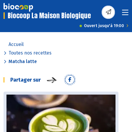
Biocoop La Maison Biologique
Ouvert jusqu'à 19:00
Accueil
Toutes nos recettes
Matcha latte
Partager sur