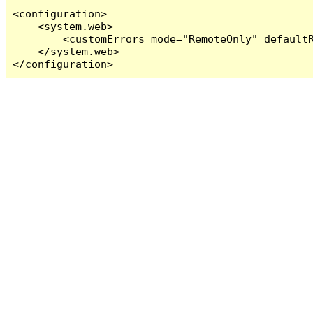
<configuration>

    <system.web>

        <customErrors mode="RemoteOnly" defaultR
    </system.web>

</configuration>