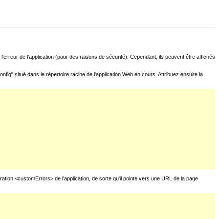
l'erreur de l'application (pour des raisons de sécurité). Cependant, ils peuvent être affichés
fig" situé dans le répertoire racine de l'application Web en cours. Attribuez ensuite la
uration <customErrors> de l'application, de sorte qu'il pointe vers une URL de la page