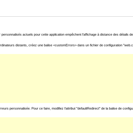
 personnalisés actuels pour cette application empêchent l'affichage à distance des détails de 
rdinateurs distants, créez une balise <customErrors> dans un fichier de configuration "web.con
urs personnalisée. Pour ce faire, modifiez l'attribut "defaultRedirect" de la balise de config