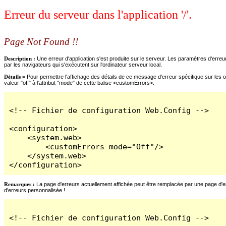
Erreur du serveur dans l'application '/'.
Page Not Found !!
Description :
Une erreur d'application s'est produite sur le serveur. Les paramètres d'erreur
par les navigateurs qui s'exécutent sur l'ordinateur serveur local.
Détails =
Pour permettre l'affichage des détails de ce message d'erreur spécifique sur les o
valeur "off" à l'attribut "mode" de cette balise <customErrors>.
<!-- Fichier de configuration Web.Config -->

<configuration>

    <system.web>

        <customErrors mode="Off"/>

    </system.web>

</configuration>
Remarques :
La page d'erreurs actuellement affichée peut être remplacée par une page d'erre
d'erreurs personnalisée !
<!-- Fichier de configuration Web.Config -->
