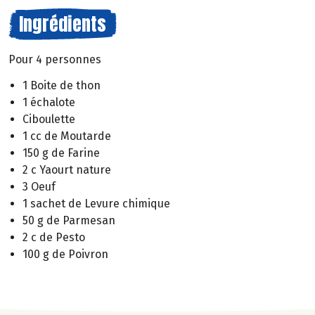
Ingrédients
Pour 4 personnes
1 Boite de thon
1 échalote
Ciboulette
1 cc de Moutarde
150 g de Farine
2 c Yaourt nature
3 Oeuf
1 sachet de Levure chimique
50 g de Parmesan
2 c de Pesto
100 g de Poivron