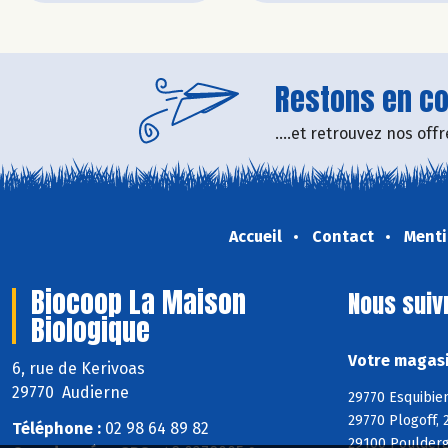
Restons en con
....et retrouvez nos of
Accueil
Contact
Menti
Biocoop La Maison
Nous suiv
Biologique
Votre magasi
6, rue de Kerivoas
29770 Audierne
29770 Esquibien
29770 Plogoff, 
Téléphone :
02 98 64 89 82
29100 Poulderg