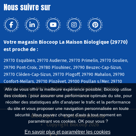
Nous suivre sur
Votre magasin Biocoop La Maison Biologique (29770)
est proche de :
29770 Esquibien, 29770 Audierne, 29770 Primelin, 29770 Goulien,
29790 Pont-Croix, 29780 Plouhinec, 29790 Beuzec-Cap-Sizun,
29770 Cléden-Cap-Sizun, 29770 Plogoff, 29790 Mahalon, 29790
Confort-Meilars, 29710 Plozévet, 29100 Poullan s/Mer, 29710
Guiler s/Goyen, 29710 Landudec, 29710 Pouldreuzic, 29100
Afin de vous offrir la meilleure expérience possible, Biocoop utilise
Pouldergat, 29100 Douarnenez, 29720 Plovan
des cookies : pour assurer une performance optimale du site, pour
récolter des statistiques afin d'analyser le trafic et la performance
du site et vous proposer une navigation personnalisée en toute
sécurité. Vous pouvez changer d'avis à tout moment en
Biocoop.fr
Le réseau Biocoop
paramétrant vos cookies. OK pour vous ?
Copyright Biocoop 2026
En savoir plus et paramétrer les cookies