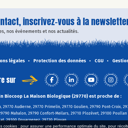
tact, inscrivez-vous à la newsletter
fres, nos événements et nos actualités.
ons légales
Protection des données
CGU
Gestio
re sur
n Biocoop La Maison Biologique (29770) est proche de :
, 29770 Audierne, 29770 Primelin, 29770 Goulien, 29790 Pont-Croix, 
29790 Mahalon, 29790 Confort-Meilars, 29710 Plozévet, 29100 Poullan
at, 29100 Douarnenez, 29720 Plovan
es cookies : pour assurer une performance optimale du site, pour récolter