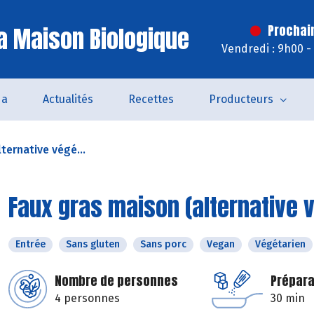
a Maison Biologique
Prochai
Vendredi : 9h00 -
da
Actualités
Recettes
Producteurs
ternative végé...
Faux gras maison (alternative v
Entrée
Sans gluten
Sans porc
Vegan
Végétarien
Nombre de personnes
Prépara
4 personnes
30 min