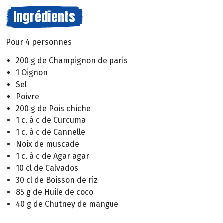
Ingrédients
Pour 4 personnes
200 g de Champignon de paris
1 Oignon
Sel
Poivre
200 g de Pois chiche
1 c. à c de Curcuma
1 c. à c de Cannelle
Noix de muscade
1 c. à c de Agar agar
10 cl de Calvados
30 cl de Boisson de riz
85 g de Huile de coco
40 g de Chutney de mangue