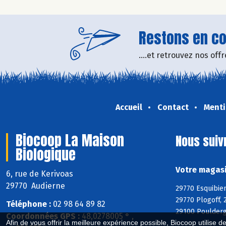
Restons en con
....et retrouvez nos of
Accueil
Contact
Menti
Biocoop La Maison
Nous suiv
Biologique
Votre magasi
6, rue de Kerivoas
29770 Audierne
29770 Esquibien
29770 Plogoff, 
Téléphone :
02 98 64 89 82
29100 Poulderg
Coordonnées GPS :
48,0278005 ° ,
Afin de vous offrir la meilleure expérience possible, Biocoop utilise d