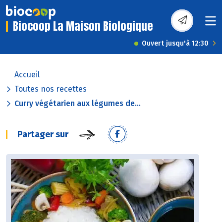
Biocoop La Maison Biologique
Ouvert jusqu'à 12:30
Accueil
Toutes nos recettes
Curry végétarien aux légumes de...
Partager sur