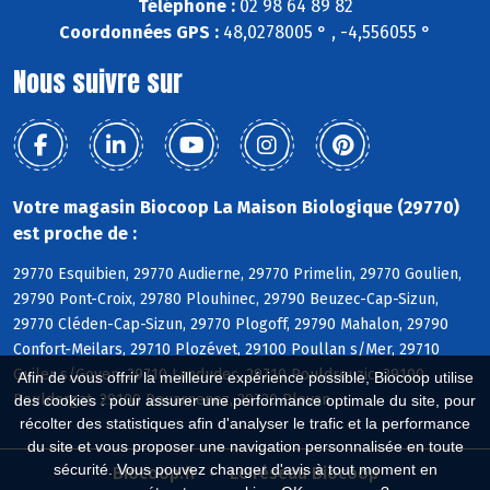
Téléphone :
02 98 64 89 82
Coordonnées GPS :
48,0278005 ° , -4,556055 °
Nous suivre sur
Votre magasin Biocoop La Maison Biologique (29770)
est proche de :
29770 Esquibien, 29770 Audierne, 29770 Primelin, 29770 Goulien,
29790 Pont-Croix, 29780 Plouhinec, 29790 Beuzec-Cap-Sizun,
29770 Cléden-Cap-Sizun, 29770 Plogoff, 29790 Mahalon, 29790
Confort-Meilars, 29710 Plozévet, 29100 Poullan s/Mer, 29710
Guiler s/Goyen, 29710 Landudec, 29710 Pouldreuzic, 29100
Afin de vous offrir la meilleure expérience possible, Biocoop utilise
Pouldergat, 29100 Douarnenez, 29720 Plovan
des cookies : pour assurer une performance optimale du site, pour
récolter des statistiques afin d'analyser le trafic et la performance
du site et vous proposer une navigation personnalisée en toute
sécurité. Vous pouvez changer d'avis à tout moment en
Biocoop.fr
Le réseau Biocoop