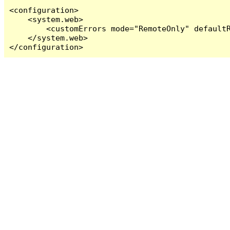
<configuration>

    <system.web>

        <customErrors mode="RemoteOnly" defaultR
    </system.web>

</configuration>