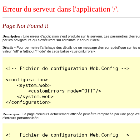
Erreur du serveur dans l'application '/'.
Page Not Found !!
Description :
Une erreur d'application s'est produite sur le serveur. Les paramètres d'erreur
par les navigateurs qui s'exécutent sur l'ordinateur serveur local.
Détails =
Pour permettre l'affichage des détails de ce message d'erreur spécifique sur les o
valeur "off" à l'attribut "mode" de cette balise <customErrors>.
<!-- Fichier de configuration Web.Config -->

<configuration>

    <system.web>

        <customErrors mode="Off"/>

    </system.web>

</configuration>
Remarques :
La page d'erreurs actuellement affichée peut être remplacée par une page d'erre
d'erreurs personnalisée !
<!-- Fichier de configuration Web.Config -->
