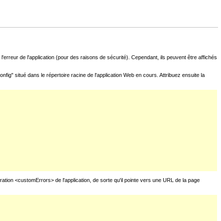
l'erreur de l'application (pour des raisons de sécurité). Cependant, ils peuvent être affichés
fig" situé dans le répertoire racine de l'application Web en cours. Attribuez ensuite la
uration <customErrors> de l'application, de sorte qu'il pointe vers une URL de la page