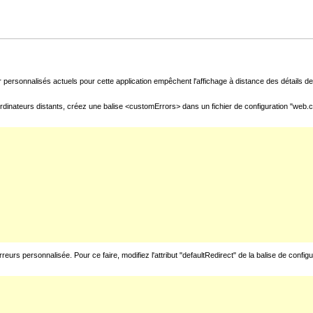
 personnalisés actuels pour cette application empêchent l'affichage à distance des détails de 
rdinateurs distants, créez une balise <customErrors> dans un fichier de configuration "web.con
urs personnalisée. Pour ce faire, modifiez l'attribut "defaultRedirect" de la balise de config