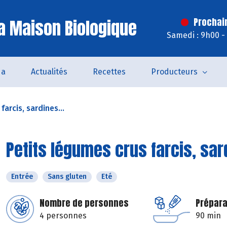
a Maison Biologique
Prochai
Samedi : 9h00 -
da
Actualités
Recettes
Producteurs
arcis, sardines...
Petits légumes crus farcis, sar
Entrée
Sans gluten
Eté
Nombre de personnes
Prépara
4 personnes
90 min