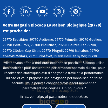
Votre magasin Biocoop La Maison Biologique (29770)
est proche de :
29770 Esquibien, 29770 Audierne, 29770 Primelin, 29770 Goulien,
29790 Pont-Croix, 29780 Plouhinec, 29790 Beuzec-Cap-Sizun,
29770 Cléden-Cap-Sizun, 29770 Plogoff, 29790 Mahalon, 29790
Confort-Meilars, 29710 Plozévet, 29100 Poullan s/Mer, 29710
Guiler s/Goyen, 29710 Landudec, 29710 Pouldreuzic, 29100
Afin de vous offrir la meilleure expérience possible, Biocoop utilise
Pouldergat, 29100 Douarnenez, 29720 Plovan
des cookies : pour assurer une performance optimale du site, pour
récolter des statistiques afin d'analyser le trafic et la performance
du site et vous proposer une navigation personnalisée en toute
sécurité. Vous pouvez changer d'avis à tout moment en
Biocoop.fr
Le réseau Biocoop
paramétrant vos cookies. OK pour vous ?
Copyright Biocoop 2026
En savoir plus et paramétrer les cookies