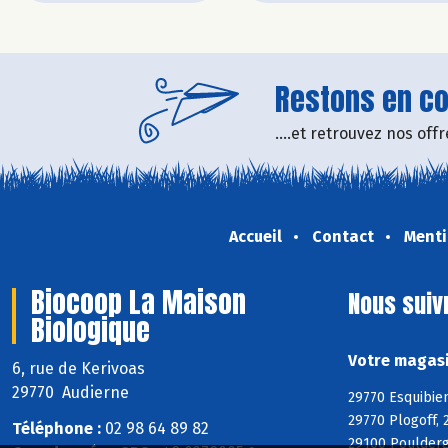
Restons en con
....et retrouvez nos of
Accueil
Contact
Menti
Biocoop La Maison
Nous suiv
Biologique
Votre magasi
6, rue de Kerivoas
29770 Audierne
29770 Esquibien
29770 Plogoff, 
Téléphone :
02 98 64 89 82
29100 Poulderg