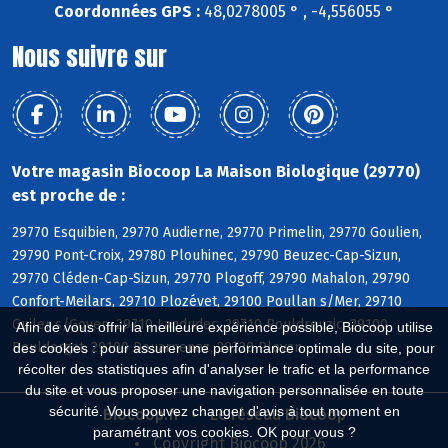
Coordonnées GPS :
48,0278005 ° , -4,556055 °
Nous suivre sur
Votre magasin Biocoop La Maison Biologique (29770)
est proche de :
29770 Esquibien, 29770 Audierne, 29770 Primelin, 29770 Goulien,
29790 Pont-Croix, 29780 Plouhinec, 29790 Beuzec-Cap-Sizun,
29770 Cléden-Cap-Sizun, 29770 Plogoff, 29790 Mahalon, 29790
Confort-Meilars, 29710 Plozévet, 29100 Poullan s/Mer, 29710
Guiler s/Goyen, 29710 Landudec, 29710 Pouldreuzic, 29100
Afin de vous offrir la meilleure expérience possible, Biocoop utilise
Pouldergat, 29100 Douarnenez, 29720 Plovan
des cookies : pour assurer une performance optimale du site, pour
récolter des statistiques afin d'analyser le trafic et la performance
du site et vous proposer une navigation personnalisée en toute
sécurité. Vous pouvez changer d'avis à tout moment en
Biocoop.fr
Le réseau Biocoop
paramétrant vos cookies. OK pour vous ?
Copyright Biocoop 2026