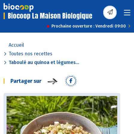
Biocoop La Maison Biologique
Prochaine ouverture : Vendredi 09:00
Accueil
Toutes nos recettes
Taboulé au quinoa et légumes...
Partager sur