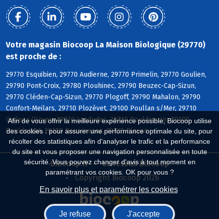
Votre magasin Biocoop La Maison Biologique (29770)
est proche de :
29770 Esquibien, 29770 Audierne, 29770 Primelin, 29770 Goulien,
29790 Pont-Croix, 29780 Plouhinec, 29790 Beuzec-Cap-Sizun,
29770 Cléden-Cap-Sizun, 29770 Plogoff, 29790 Mahalon, 29790
Confort-Meilars, 29710 Plozévet, 29100 Poullan s/Mer, 29710
Guiler s/Goyen, 29710 Landudec, 29710 Pouldreuzic, 29100
Afin de vous offrir la meilleure expérience possible, Biocoop utilise
Pouldergat, 29100 Douarnenez, 29720 Plovan
des cookies : pour assurer une performance optimale du site, pour
récolter des statistiques afin d'analyser le trafic et la performance
du site et vous proposer une navigation personnalisée en toute
sécurité. Vous pouvez changer d'avis à tout moment en
Biocoop.fr
Le réseau Biocoop
paramétrant vos cookies. OK pour vous ?
Copyright Biocoop 2026
En savoir plus et paramétrer les cookies
Je refuse
J'accepte