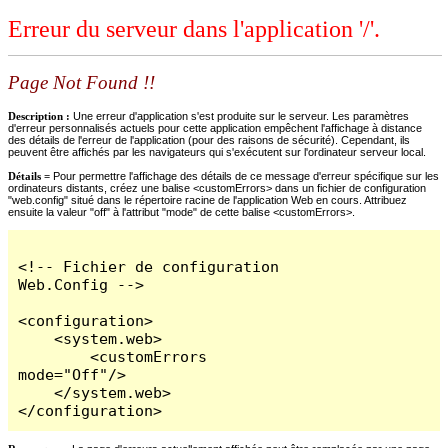
Erreur du serveur dans l'application '/'.
Page Not Found !!
Description :
Une erreur d'application s'est produite sur le serveur. Les paramètres
d'erreur personnalisés actuels pour cette application empêchent l'affichage à distance
des détails de l'erreur de l'application (pour des raisons de sécurité). Cependant, ils
peuvent être affichés par les navigateurs qui s'exécutent sur l'ordinateur serveur local.
Détails =
Pour permettre l'affichage des détails de ce message d'erreur spécifique sur les
ordinateurs distants, créez une balise <customErrors> dans un fichier de configuration
"web.config" situé dans le répertoire racine de l'application Web en cours. Attribuez
ensuite la valeur "off" à l'attribut "mode" de cette balise <customErrors>.
<!-- Fichier de configuration 
Web.Config -->

<configuration>

    <system.web>

        <customErrors 
mode="Off"/>

    </system.web>

</configuration>