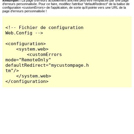
Remarques :
La page d'erreurs actuellement affichée peut être remplacée par une page
d'erreurs personnalisée. Pour ce faire, modifiez l'attribut "defaultRedirect" de la balise de
configuration <customErrors> de l'application, de sorte qu'il pointe vers une URL de la
page d'erreurs personnalisée !
<!-- Fichier de configuration 
Web.Config -->

<configuration>

    <system.web>

        <customErrors 
mode="RemoteOnly" 
defaultRedirect="mycustompage.h
tm"/>

    </system.web>

</configuration>