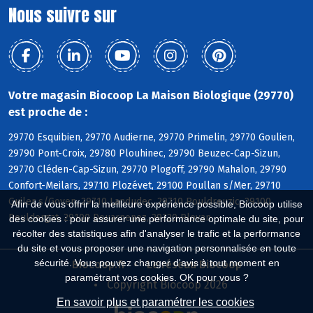
Nous suivre sur
Votre magasin Biocoop La Maison Biologique (29770)
est proche de :
29770 Esquibien, 29770 Audierne, 29770 Primelin, 29770 Goulien,
29790 Pont-Croix, 29780 Plouhinec, 29790 Beuzec-Cap-Sizun,
29770 Cléden-Cap-Sizun, 29770 Plogoff, 29790 Mahalon, 29790
Confort-Meilars, 29710 Plozévet, 29100 Poullan s/Mer, 29710
Guiler s/Goyen, 29710 Landudec, 29710 Pouldreuzic, 29100
Afin de vous offrir la meilleure expérience possible, Biocoop utilise
Pouldergat, 29100 Douarnenez, 29720 Plovan
des cookies : pour assurer une performance optimale du site, pour
récolter des statistiques afin d'analyser le trafic et la performance
du site et vous proposer une navigation personnalisée en toute
sécurité. Vous pouvez changer d'avis à tout moment en
Biocoop.fr
Le réseau Biocoop
paramétrant vos cookies. OK pour vous ?
Copyright Biocoop 2026
En savoir plus et paramétrer les cookies