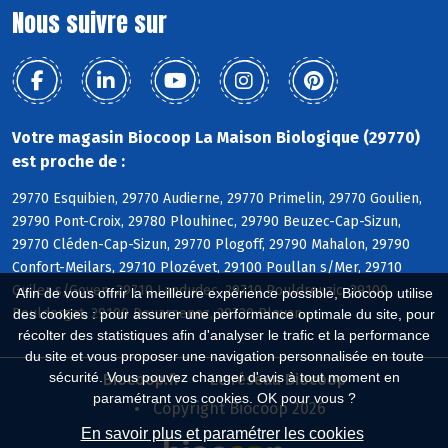
Nous suivre sur
Votre magasin Biocoop La Maison Biologique (29770)
est proche de :
29770 Esquibien, 29770 Audierne, 29770 Primelin, 29770 Goulien,
29790 Pont-Croix, 29780 Plouhinec, 29790 Beuzec-Cap-Sizun,
29770 Cléden-Cap-Sizun, 29770 Plogoff, 29790 Mahalon, 29790
Confort-Meilars, 29710 Plozévet, 29100 Poullan s/Mer, 29710
Guiler s/Goyen, 29710 Landudec, 29710 Pouldreuzic, 29100
Afin de vous offrir la meilleure expérience possible, Biocoop utilise
Pouldergat, 29100 Douarnenez, 29720 Plovan
des cookies : pour assurer une performance optimale du site, pour
récolter des statistiques afin d'analyser le trafic et la performance
du site et vous proposer une navigation personnalisée en toute
sécurité. Vous pouvez changer d'avis à tout moment en
Biocoop.fr
Le réseau Biocoop
paramétrant vos cookies. OK pour vous ?
Copyright Biocoop 2026
En savoir plus et paramétrer les cookies