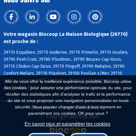
Votre magasin Biocoop La Maison Biologique (29770)
est proche de :
29770 Esquibien, 29770 Audierne, 29770 Primelin, 29770 Goulien,
29790 Pont-Croix, 29780 Plouhinec, 29790 Beuzec-Cap-Sizun,
29770 Cléden-Cap-Sizun, 29770 Plogoff, 29790 Mahalon, 29790
Confort-Meilars, 29710 Plozévet, 29100 Poullan s/Mer, 29710
Guiler s/Goyen, 29710 Landudec, 29710 Pouldreuzic, 29100
Afin de vous offrir la meilleure expérience possible, Biocoop utilise
Pouldergat, 29100 Douarnenez, 29720 Plovan
des cookies : pour assurer une performance optimale du site, pour
récolter des statistiques afin d'analyser le trafic et la performance
du site et vous proposer une navigation personnalisée en toute
sécurité. Vous pouvez changer d'avis à tout moment en
Biocoop.fr
Le réseau Biocoop
paramétrant vos cookies. OK pour vous ?
Copyright Biocoop 2026
En savoir plus et paramétrer les cookies