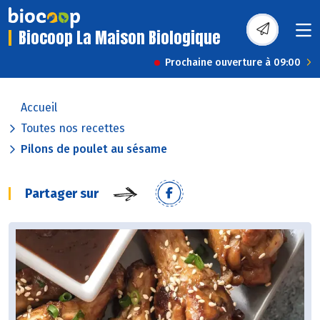
Biocoop La Maison Biologique
Prochaine ouverture à 09:00
Accueil
Toutes nos recettes
Pilons de poulet au sésame
Partager sur