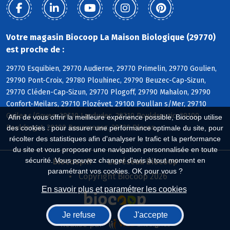
Votre magasin Biocoop La Maison Biologique (29770)
est proche de :
29770 Esquibien, 29770 Audierne, 29770 Primelin, 29770 Goulien,
29790 Pont-Croix, 29780 Plouhinec, 29790 Beuzec-Cap-Sizun,
29770 Cléden-Cap-Sizun, 29770 Plogoff, 29790 Mahalon, 29790
Confort-Meilars, 29710 Plozévet, 29100 Poullan s/Mer, 29710
Guiler s/Goyen, 29710 Landudec, 29710 Pouldreuzic, 29100
Afin de vous offrir la meilleure expérience possible, Biocoop utilise
Pouldergat, 29100 Douarnenez, 29720 Plovan
des cookies : pour assurer une performance optimale du site, pour
récolter des statistiques afin d'analyser le trafic et la performance
du site et vous proposer une navigation personnalisée en toute
sécurité. Vous pouvez changer d'avis à tout moment en
Biocoop.fr
Le réseau Biocoop
paramétrant vos cookies. OK pour vous ?
Copyright Biocoop 2026
En savoir plus et paramétrer les cookies
Je refuse
J'accepte
Réalisé par