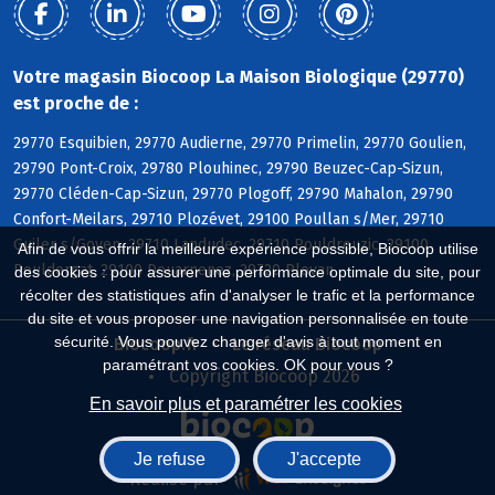
Votre magasin Biocoop La Maison Biologique (29770)
est proche de :
29770 Esquibien, 29770 Audierne, 29770 Primelin, 29770 Goulien,
29790 Pont-Croix, 29780 Plouhinec, 29790 Beuzec-Cap-Sizun,
29770 Cléden-Cap-Sizun, 29770 Plogoff, 29790 Mahalon, 29790
Confort-Meilars, 29710 Plozévet, 29100 Poullan s/Mer, 29710
Guiler s/Goyen, 29710 Landudec, 29710 Pouldreuzic, 29100
Afin de vous offrir la meilleure expérience possible, Biocoop utilise
Pouldergat, 29100 Douarnenez, 29720 Plovan
des cookies : pour assurer une performance optimale du site, pour
récolter des statistiques afin d'analyser le trafic et la performance
du site et vous proposer une navigation personnalisée en toute
sécurité. Vous pouvez changer d'avis à tout moment en
Biocoop.fr
Le réseau Biocoop
paramétrant vos cookies. OK pour vous ?
Copyright Biocoop 2026
En savoir plus et paramétrer les cookies
Je refuse
J'accepte
Réalisé par