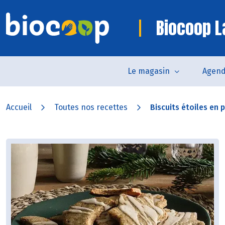
Biocoop L
Le magasin
Agen
Accueil
Toutes nos recettes
Biscuits étoiles en 