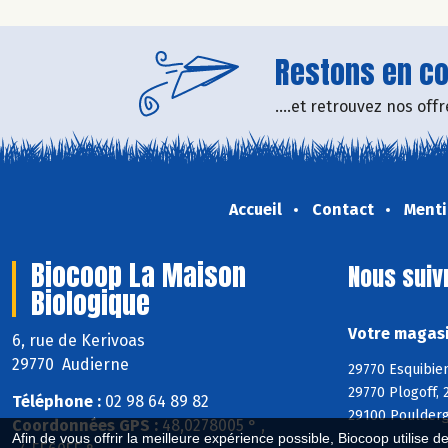
Restons en con
....et retrouvez nos of
Accueil
Contact
Menti
Biocoop La Maison
Nous suiv
Biologique
Votre magasi
6, rue de Kerivoas
29770 Audierne
29770 Esquibien
29770 Plogoff, 
Téléphone :
02 98 64 89 82
29100 Poulderg
Coordonnées GPS :
48,0278005 ° ,
Afin de vous offrir la meilleure expérience possible, Biocoop utilise d