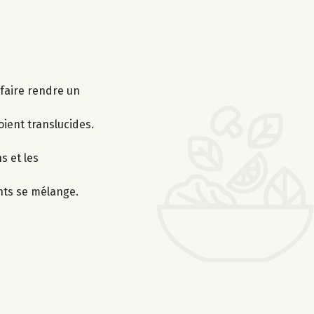
faire rendre un
oient translucides.
s et les
nts se mélange.