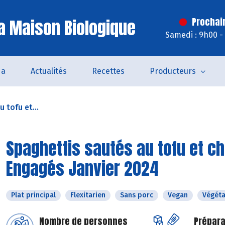
a Maison Biologique
Prochai
Samedi : 9h00 -
da
Actualités
Recettes
Producteurs
 tofu et...
Spaghettis sautés au tofu et c
Engagés Janvier 2024
Plat principal
Flexitarien
Sans porc
Vegan
Végéta
Nombre de personnes
Prépara