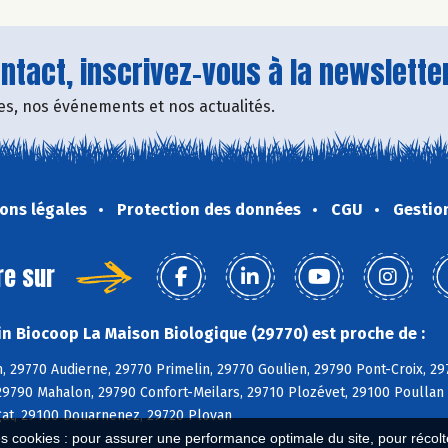
tact, inscrivez-vous à la newsletter
fres, nos événements et nos actualités.
ons légales
Protection des données
CGU
Gestio
re sur
n Biocoop La Maison Biologique (29770) est proche de :
, 29770 Audierne, 29770 Primelin, 29770 Goulien, 29790 Pont-Croix, 
29790 Mahalon, 29790 Confort-Meilars, 29710 Plozévet, 29100 Poullan
at, 29100 Douarnenez, 29720 Plovan
es cookies : pour assurer une performance optimale du site, pour récolter