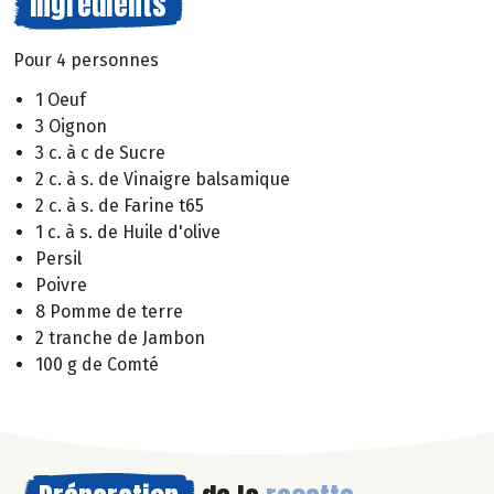
Ingrédients
Pour 4 personnes
1 Oeuf
3 Oignon
3 c. à c de Sucre
2 c. à s. de Vinaigre balsamique
2 c. à s. de Farine t65
1 c. à s. de Huile d'olive
Persil
Poivre
8 Pomme de terre
2 tranche de Jambon
100 g de Comté