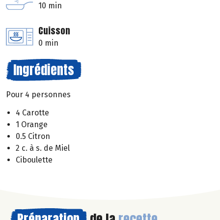
10 min
Cuisson
0 min
Ingrédients
Pour 4 personnes
4 Carotte
1 Orange
0.5 Citron
2 c. à s. de Miel
Ciboulette
Préparation
de la
recette