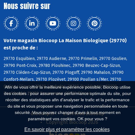
Nous suivre sur
Votre magasin Biocoop La Maison Biologique (29770)
est proche de :
29770 Esquibien, 29770 Audierne, 29770 Primelin, 29770 Goulien,
29790 Pont-Croix, 29780 Plouhinec, 29790 Beuzec-Cap-Sizun,
29770 Cléden-Cap-Sizun, 29770 Plogoff, 29790 Mahalon, 29790
Confort-Meilars, 29710 Plozévet, 29100 Poullan s/Mer, 29710
Guiler s/Goyen, 29710 Landudec, 29710 Pouldreuzic, 29100
Afin de vous offrir la meilleure expérience possible, Biocoop utilise
Pouldergat, 29100 Douarnenez, 29720 Plovan
des cookies : pour assurer une performance optimale du site, pour
récolter des statistiques afin d'analyser le trafic et la performance
du site et vous proposer une navigation personnalisée en toute
sécurité. Vous pouvez changer d'avis à tout moment en
Biocoop.fr
Le réseau Biocoop
paramétrant vos cookies. OK pour vous ?
Copyright Biocoop 2026
En savoir plus et paramétrer les cookies