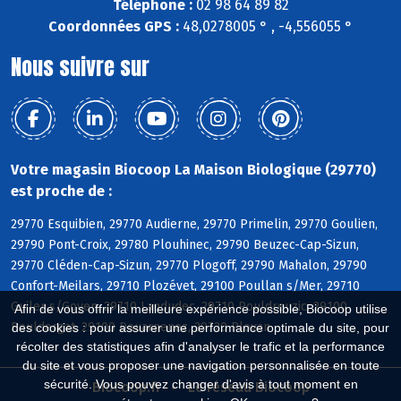
Téléphone :
02 98 64 89 82
Coordonnées GPS :
48,0278005 ° , -4,556055 °
Nous suivre sur
Votre magasin Biocoop La Maison Biologique (29770)
est proche de :
29770 Esquibien, 29770 Audierne, 29770 Primelin, 29770 Goulien,
29790 Pont-Croix, 29780 Plouhinec, 29790 Beuzec-Cap-Sizun,
29770 Cléden-Cap-Sizun, 29770 Plogoff, 29790 Mahalon, 29790
Confort-Meilars, 29710 Plozévet, 29100 Poullan s/Mer, 29710
Guiler s/Goyen, 29710 Landudec, 29710 Pouldreuzic, 29100
Afin de vous offrir la meilleure expérience possible, Biocoop utilise
Pouldergat, 29100 Douarnenez, 29720 Plovan
des cookies : pour assurer une performance optimale du site, pour
récolter des statistiques afin d'analyser le trafic et la performance
du site et vous proposer une navigation personnalisée en toute
sécurité. Vous pouvez changer d'avis à tout moment en
Biocoop.fr
Le réseau Biocoop