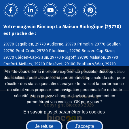
Votre magasin Biocoop La Maison Biologique (29770)
est proche de :
29770 Esquibien, 29770 Audierne, 29770 Primelin, 29770 Goulien,
29790 Pont-Croix, 29780 Plouhinec, 29790 Beuzec-Cap-Sizun,
29770 Cléden-Cap-Sizun, 29770 Plogoff, 29790 Mahalon, 29790
Confort-Meilars, 29710 Plozévet, 29100 Poullan s/Mer, 29710
Guiler s/Goyen, 29710 Landudec, 29710 Pouldreuzic, 29100
Afin de vous offrir la meilleure expérience possible, Biocoop utilise
Pouldergat, 29100 Douarnenez, 29720 Plovan
des cookies : pour assurer une performance optimale du site, pour
récolter des statistiques afin d'analyser le trafic et la performance
du site et vous proposer une navigation personnalisée en toute
sécurité. Vous pouvez changer d'avis à tout moment en
Biocoop.fr
Le réseau Biocoop
paramétrant vos cookies. OK pour vous ?
Copyright Biocoop 2026
En savoir plus et paramétrer les cookies
Je refuse
J'accepte