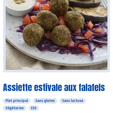
Assiette estivale aux falafels
Plat principal
Sans gluten
Sans lactose
Végétarien
Eté