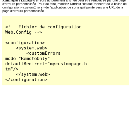
Remarques :
La page d'erreurs actuellement affichée peut être remplacée par une page
d'erreurs personnalisée. Pour ce faire, modifiez l'attribut "defaultRedirect" de la balise de
configuration <customErrors> de l'application, de sorte qu'il pointe vers une URL de la
page d'erreurs personnalisée !
<!-- Fichier de configuration 
Web.Config -->

<configuration>

    <system.web>

        <customErrors 
mode="RemoteOnly" 
defaultRedirect="mycustompage.h
tm"/>

    </system.web>

</configuration>