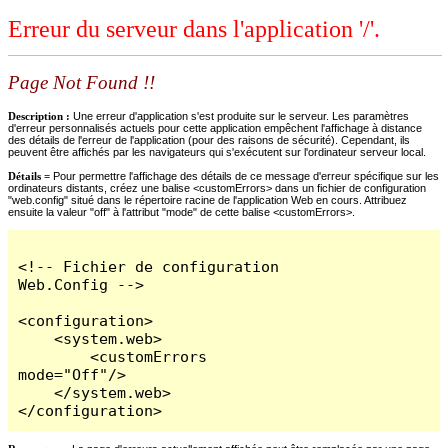
Erreur du serveur dans l'application '/'.
Page Not Found !!
Description :
Une erreur d'application s'est produite sur le serveur. Les paramètres
d'erreur personnalisés actuels pour cette application empêchent l'affichage à distance
des détails de l'erreur de l'application (pour des raisons de sécurité). Cependant, ils
peuvent être affichés par les navigateurs qui s'exécutent sur l'ordinateur serveur local.
Détails =
Pour permettre l'affichage des détails de ce message d'erreur spécifique sur les
ordinateurs distants, créez une balise <customErrors> dans un fichier de configuration
"web.config" situé dans le répertoire racine de l'application Web en cours. Attribuez
ensuite la valeur "off" à l'attribut "mode" de cette balise <customErrors>.
<!-- Fichier de configuration 
Web.Config -->

<configuration>

    <system.web>

        <customErrors 
mode="Off"/>

    </system.web>

</configuration>