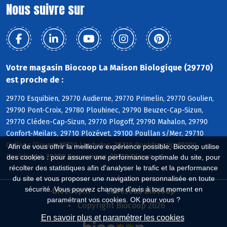
Nous suivre sur
Votre magasin Biocoop La Maison Biologique (29770)
est proche de :
29770 Esquibien, 29770 Audierne, 29770 Primelin, 29770 Goulien,
29790 Pont-Croix, 29780 Plouhinec, 29790 Beuzec-Cap-Sizun,
29770 Cléden-Cap-Sizun, 29770 Plogoff, 29790 Mahalon, 29790
Confort-Meilars, 29710 Plozévet, 29100 Poullan s/Mer, 29710
Guiler s/Goyen, 29710 Landudec, 29710 Pouldreuzic, 29100
Afin de vous offrir la meilleure expérience possible, Biocoop utilise
Pouldergat, 29100 Douarnenez, 29720 Plovan
des cookies : pour assurer une performance optimale du site, pour
récolter des statistiques afin d'analyser le trafic et la performance
du site et vous proposer une navigation personnalisée en toute
sécurité. Vous pouvez changer d'avis à tout moment en
Biocoop.fr
Le réseau Biocoop
paramétrant vos cookies. OK pour vous ?
Copyright Biocoop 2026
En savoir plus et paramétrer les cookies