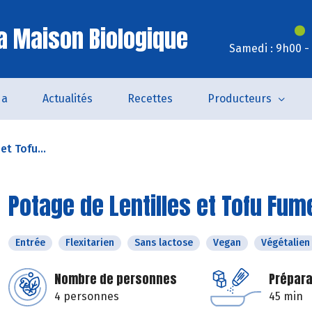
a Maison Biologique
Samedi : 9h00 -
da
Actualités
Recettes
Producteurs
et Tofu...
Potage de Lentilles et Tofu Fum
Entrée
Flexitarien
Sans lactose
Vegan
Végétalien
Nombre de personnes
Prépara
4 personnes
45 min