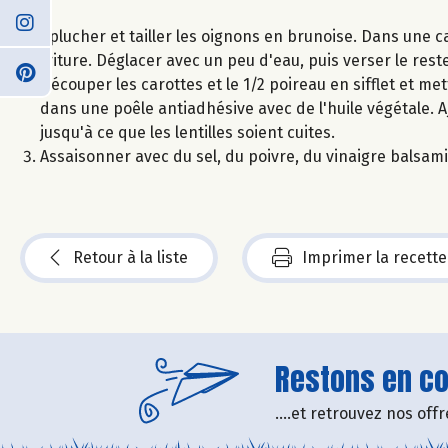
Eplucher et tailler les oignons en brunoise. Dans une cas
friture. Déglacer avec un peu d'eau, puis verser le rest
Découper les carottes et le 1/2 poireau en sifflet et me
dans une poêle antiadhésive avec de l'huile végétale. Aj
jusqu'à ce que les lentilles soient cuites.
Assaisonner avec du sel, du poivre, du vinaigre balsamiq
Retour à la liste
Imprimer la recette
Restons en con
....et retrouvez nos of