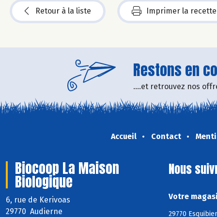
Retour à la liste
Imprimer la recette
Restons en con
....et retrouvez nos of
Accueil
Contact
Menti
Biocoop La Maison
Nous suiv
Biologique
Votre magasi
6, rue de Kerivoas
29770 Audierne
29770 Esquibien