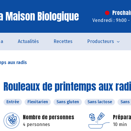
a Maison Biologique
Prochai
Vendredi : 9h00 -
da
Actualités
Recettes
Producteurs
ps aux radis
Rouleaux de printemps aux rad
Entrée
Flexitarien
Sans gluten
Sans lactose
Sans
Nombre de personnes
Prépara
4 personnes
10 min