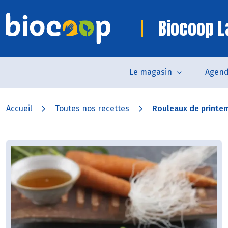
Biocoop L
Le magasin
Agen
Accueil
Toutes nos recettes
Rouleaux de printem