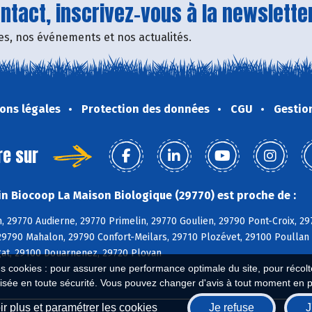
tact, inscrivez-vous à la newsletter
fres, nos événements et nos actualités.
ons légales
Protection des données
CGU
Gestio
re sur
n Biocoop La Maison Biologique (29770) est proche de :
, 29770 Audierne, 29770 Primelin, 29770 Goulien, 29790 Pont-Croix, 
29790 Mahalon, 29790 Confort-Meilars, 29710 Plozévet, 29100 Poullan
at, 29100 Douarnenez, 29720 Plovan
es cookies : pour assurer une performance optimale du site, pour récolter
isée en toute sécurité. Vous pouvez changer d'avis à tout moment en 
r plus et paramétrer les cookies
Je refuse
J