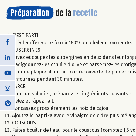
Préparation
de la
recette
C'EST PARTI
Préchauffez votre four à 180°C en chaleur tournante.
AUBERGINES
Lavez et coupez les aubergines en deux dans leur longue
Badigeonnez-les d'huile d'olive et parsemez-les d'origa
Sur une plaque allant au four recouverte de papier cuis
enfournez pendant 30 minutes.
FARCE
Dans un saladier, préparez les ingrédients suivants :
Pelez et râpez l'ail.
Concassez grossièrement les noix de cajou
Ajoutez le paprika avec le vinaigre de cidre puis mélang
COUSCOUS
Faites bouillir de l'eau pour le couscous (comptez 1,5 