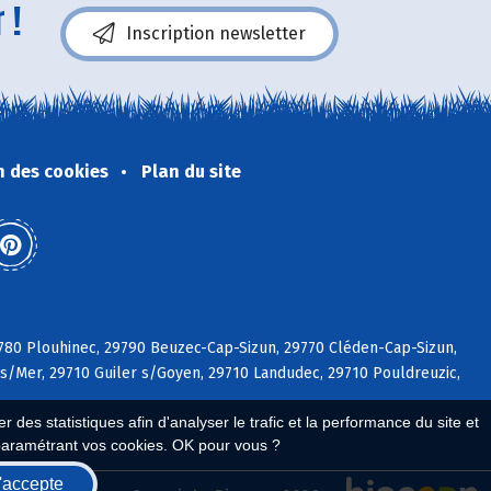
 !
Inscription newsletter
n des cookies
Plan du site
29780 Plouhinec, 29790 Beuzec-Cap-Sizun, 29770 Cléden-Cap-Sizun,
 s/Mer, 29710 Guiler s/Goyen, 29710 Landudec, 29710 Pouldreuzic,
 des statistiques afin d'analyser le trafic et la performance du site et
paramétrant vos cookies. OK pour vous ?
'accepte