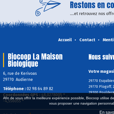
Restons en con
....et retrouvez nos of
Accueil
Contact
Menti
Biocoop La Maison
Nous suiv
Biologique
Votre magasi
6, rue de Kerivoas
29770 Audierne
29770 Esquibien
29770 Plogoff, 
Téléphone :
02 98 64 89 82
29100 Poulderg
Coordonnées GPS :
48,0278005 ° ,
Afin de vous offrir la meilleure expérience possible, Biocoop utilise d
-4,556055 °
vous proposer une navigation personnal
En savoi