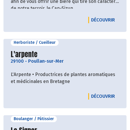
afin de vous offrir une bière qui tire son caractère
de notre terroir, le Cap-Sizun.
LE PRO
DÉCOUVRIR
Herboriste / Cueilleur
Découvrir le producteur
L'arpente
29100
-
Poullan-sur-Mer
L'Arpente • Productrices de plantes aromatiques
et médicinales en Bretagne
LE PRO
DÉCOUVRIR
Boulanger / Pâtissier