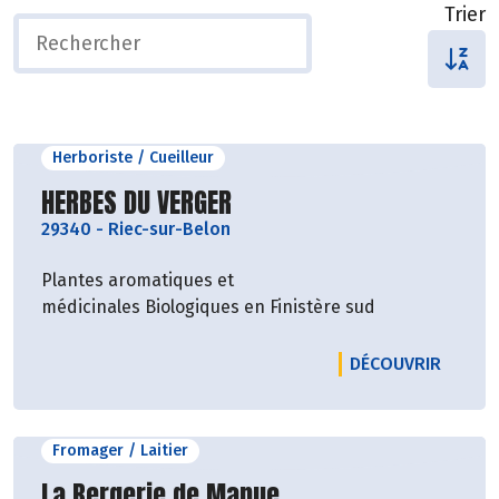
Trier
Herboriste / Cueilleur
Découvrir le producteur
HERBES DU VERGER
29340
-
Riec-sur-Belon
Plantes aromatiques et
médicinales Biologiques en Finistère sud
LE PRO
DÉCOUVRIR
Fromager / Laitier
Découvrir le producteur
La Bergerie de Manue