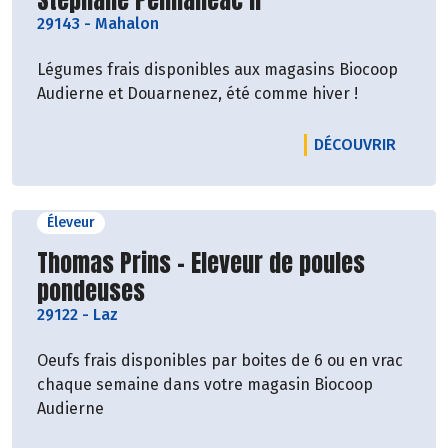
29143
-
Mahalon
Légumes frais disponibles aux magasins Biocoop
Audierne et Douarnenez, été comme hiver !
LE PRO
DÉCOUVRIR
Éleveur
Découvrir le producteur
Thomas Prins - Eleveur de poules
pondeuses
29122
-
Laz
Oeufs frais disponibles par boites de 6 ou en vrac
chaque semaine dans votre magasin Biocoop
Audierne