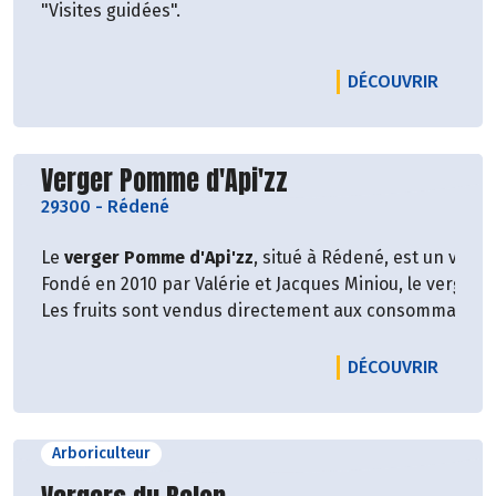
"Visites guidées".
LE PRO
DÉCOUVRIR
Découvrir le producteur
Verger Pomme d'Api'zz
29300
-
Rédené
Le
verger Pomme d'Api'zz
, situé à Rédené, est un verge
Fondé en 2010 par Valérie et Jacques Miniou, le verger 
Les fruits sont vendus directement aux consommateurs,
LE PRO
DÉCOUVRIR
Arboriculteur