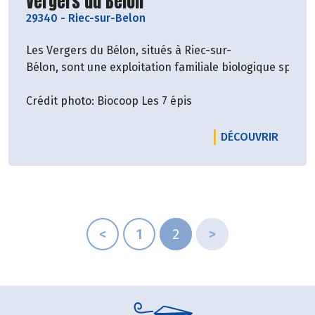
Découvrir le producteur
Vergers du Belon
29340
-
Riec-sur-Belon
Les Vergers du Bélon, situés à Riec-sur-
Bélon, sont une exploitation familiale biologique spécia
Crédit photo: Biocoop Les 7 épis
LE PRO
DÉCOUVRIR
<
1
2
>