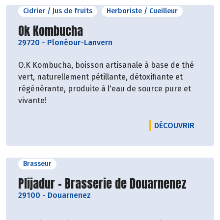
Cidrier / Jus de fruits
Herboriste / Cueilleur
Découvrir le producteur
Ok Kombucha
29720
-
Plonéour-Lanvern
O.K Kombucha, boisson artisanale à base de thé
vert, naturellement pétillante, détoxifiante et
régénérante, produite à l'eau de source pure et
vivante!
LE PR
DÉCOUVRIR
Brasseur
Découvrir le producteur
Plijadur – Brasserie de Douarnenez
29100
-
Douarnenez