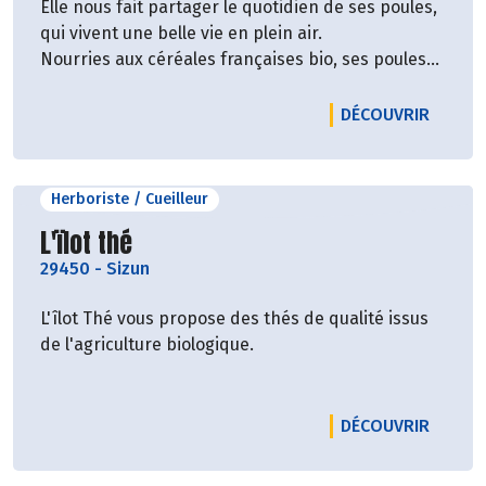
Elle nous fait partager le quotidien de ses poules,
qui vivent une belle vie en plein air.
Nourries aux céréales françaises bio, ses poules
pondent des œufs frais à Plogonnec, dans le
Finistère, et ce depuis 25 ans !
LE PRO
DÉCOUVRIR
Les œufs sont disponibles en gros et moyen
calibres.
Herboriste / Cueilleur
Découvrir le producteur
L'ïlot thé
29450
-
Sizun
L'îlot Thé vous propose des thés de qualité issus
de l'agriculture biologique.
LE PRO
DÉCOUVRIR