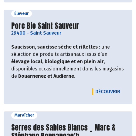
Éleveur
Découvrir le producteur
Porc Bio Saint Sauveur
29400
-
Saint Sauveur
Saucisson, saucisse sèche et rillettes
: une
sélection de produits artisanaux issus d’un
élevage local, biologique et en plein air
,
disponibles occasionnellement dans les magasins
de
Douarnenez et Audierne
.
LE PRO
DÉCOUVRIR
Maraîcher
Découvrir le producteur
Serres des Sables Blancs _ Marc &
Stéphane Pennaneac’h