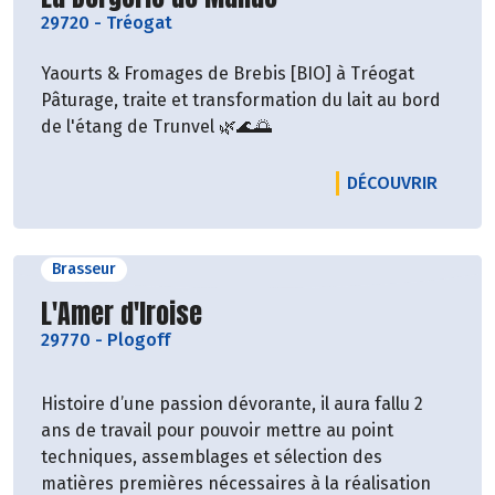
29720
-
Tréogat
Yaourts & Fromages de Brebis [BIO] à Tréogat
Pâturage, traite et transformation du lait au bord
de l'étang de Trunvel 🌿🌊🌅
LE PRO
DÉCOUVRIR
Brasseur
Découvrir le producteur
L'Amer d'Iroise
29770
-
Plogoff
Histoire d’une passion dévorante, il aura fallu 2
ans de travail pour pouvoir mettre au point
techniques, assemblages et sélection des
matières premières nécessaires à la réalisation