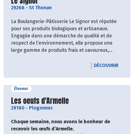
Découvrir le producteur
Le Signor
29268
-
St Thonan
La Boulangerie-Pâtisserie Le Signor est réputée
pour ses produits biologiques et artisanaux.
Engagée dans une démarche de qualité et de
respect de l'environnement, elle propose une
large gamme de produits frais et savoureux,
biologiques et de saison.
LE PRO
DÉCOUVRIR
Éleveur
Découvrir le producteur
Les oeufs d'Armelle
29180
-
Plogonnec
Chaque semaine, nous avons le bonheur de
recevoir les œufs d’Armelle.