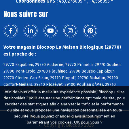
Coordonnées GPS :
48,0278005 ° , -4,556055 °
Nous suivre sur
Votre magasin Biocoop La Maison Biologique (29770)
est proche de :
29770 Esquibien, 29770 Audierne, 29770 Primelin, 29770 Goulien,
29790 Pont-Croix, 29780 Plouhinec, 29790 Beuzec-Cap-Sizun,
29770 Cléden-Cap-Sizun, 29770 Plogoff, 29790 Mahalon, 29790
Confort-Meilars, 29710 Plozévet, 29100 Poullan s/Mer, 29710
Guiler s/Goyen, 29710 Landudec, 29710 Pouldreuzic, 29100
Afin de vous offrir la meilleure expérience possible, Biocoop utilise
Pouldergat, 29100 Douarnenez, 29720 Plovan
des cookies : pour assurer une performance optimale du site, pour
récolter des statistiques afin d'analyser le trafic et la performance
du site et vous proposer une navigation personnalisée en toute
sécurité. Vous pouvez changer d'avis à tout moment en
Biocoop.fr
Le réseau Biocoop
paramétrant vos cookies. OK pour vous ?
Copyright Biocoop 2026