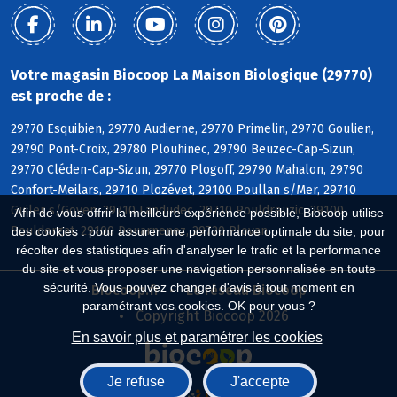
Votre magasin Biocoop La Maison Biologique (29770)
est proche de :
29770 Esquibien, 29770 Audierne, 29770 Primelin, 29770 Goulien,
29790 Pont-Croix, 29780 Plouhinec, 29790 Beuzec-Cap-Sizun,
29770 Cléden-Cap-Sizun, 29770 Plogoff, 29790 Mahalon, 29790
Confort-Meilars, 29710 Plozévet, 29100 Poullan s/Mer, 29710
Guiler s/Goyen, 29710 Landudec, 29710 Pouldreuzic, 29100
Afin de vous offrir la meilleure expérience possible, Biocoop utilise
Pouldergat, 29100 Douarnenez, 29720 Plovan
des cookies : pour assurer une performance optimale du site, pour
récolter des statistiques afin d'analyser le trafic et la performance
du site et vous proposer une navigation personnalisée en toute
sécurité. Vous pouvez changer d'avis à tout moment en
Biocoop.fr
Le réseau Biocoop
paramétrant vos cookies. OK pour vous ?
Copyright Biocoop 2026
En savoir plus et paramétrer les cookies
Je refuse
J'accepte