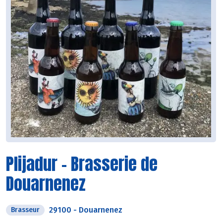
Plijadur – Brasserie de
Douarnenez
29100
-
Douarnenez
Brasseur