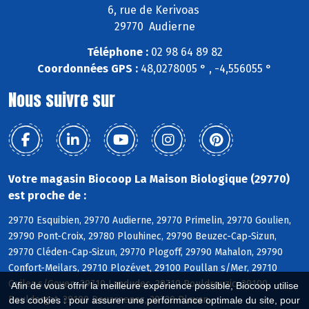
6, rue de Kerivoas
29770 Audierne
Téléphone :
02 98 64 89 82
Coordonnées GPS :
48,0278005 ° , -4,556055 °
Nous suivre sur
Votre magasin Biocoop La Maison Biologique (29770)
est proche de :
29770 Esquibien, 29770 Audierne, 29770 Primelin, 29770 Goulien,
29790 Pont-Croix, 29780 Plouhinec, 29790 Beuzec-Cap-Sizun,
29770 Cléden-Cap-Sizun, 29770 Plogoff, 29790 Mahalon, 29790
Confort-Meilars, 29710 Plozévet, 29100 Poullan s/Mer, 29710
Guiler s/Goyen, 29710 Landudec, 29710 Pouldreuzic, 29100
Afin de vous offrir la meilleure expérience possible, Biocoop utilise
Pouldergat, 29100 Douarnenez, 29720 Plovan
des cookies : pour assurer une performance optimale du site, pour