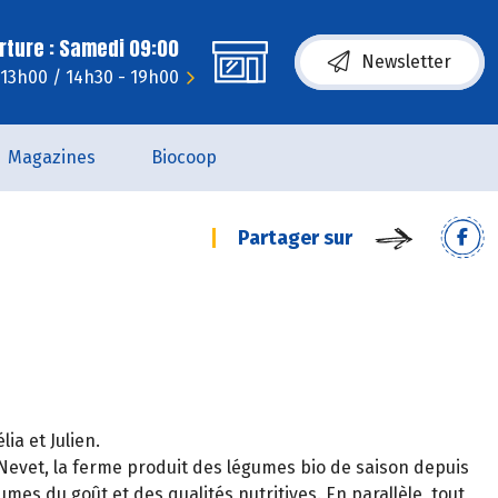
rture : Samedi 09:00
Newsletter
 13h00 / 14h30 - 19h00
Magazines
Biocoop
Partager sur
ia et Julien.
 Nevet, la ferme produit des légumes bio de saison depuis
umes du goût et des qualités nutritives. En parallèle, tout