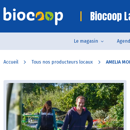
Biocoop L
Le magasin
Agen
Accueil
Tous nos producteurs locaux
AMELIA MO