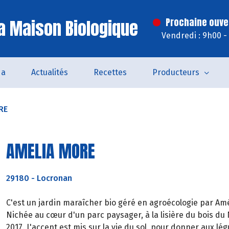
a Maison Biologique
Prochaine ouve
Vendredi : 9h00 -
da
Actualités
Recettes
Producteurs
RE
AMELIA MORE
29180
-
Locronan
C'est un jardin maraîcher bio géré en agroécologie par Amél
Nichée au cœur d'un parc paysager, à la lisière du bois du
2017. L'accent est mis sur la vie du sol, pour donner aux lég