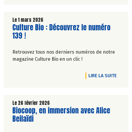
Le 1 mars 2026
Lire la suite de l'article
Culture Bio : Découvrez le numéro
139 !
Retrouvez tous nos derniers numéros de notre
magazine Culture Bio en un clic !
DE L'A
LIRE LA SUITE
Le 26 février 2026
Lire la suite de l'article
Biocoop, en immersion avec Alice
Beilaïdi