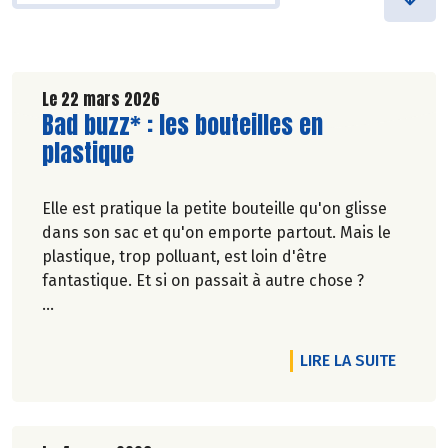
Le 22 mars 2026
Lire la suite de l'article
Bad buzz* : les bouteilles en
plastique
Elle est pratique la petite bouteille qu'on glisse
dans son sac et qu'on emporte partout. Mais le
plastique, trop polluant, est loin d'être
fantastique. Et si on passait à autre chose ?
Marie-Pierre Chavel.
DE L'A
LIRE LA SUITE