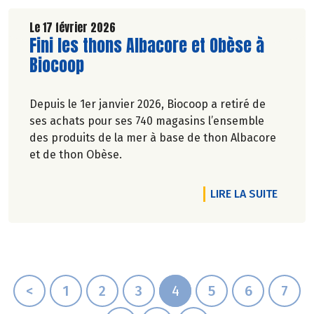
Le 17 février 2026
Lire la suite de l'article
Fini les thons Albacore et Obèse à
Biocoop
Depuis le 1er janvier 2026, Biocoop a retiré de
ses achats pour ses 740 magasins l’ensemble
des produits de la mer à base de thon Albacore
et de thon Obèse.
DE L'A
LIRE LA SUITE
<
1
2
3
4
5
6
7