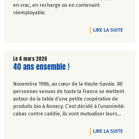
en vrac, en recharge ou en contenant
réemployable.
DE L'A
LIRE LA SUITE
Le 4 mars 2026
Lire la suite de l'article
40 ans ensemble !
Novembre 1986, au cœur de la Haute-Savoie. 80
personnes venues de toute la France se mettent
autour de la table d’une petite coopérative de
produits bio à Annecy. C’est décidé à l’unanimité:
cabas contre caddie, ils vont mutualiser leurs
achats bio en montant une association loi 1901.
DE L'A
LIRE LA SUITE