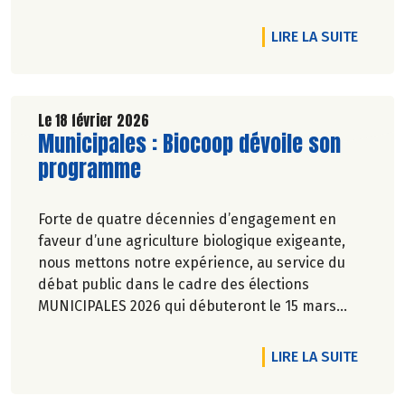
Véronique Bourfe-Rivière.
DE L'A
LIRE LA SUITE
Le 18 février 2026
Lire la suite de l'article
Municipales : Biocoop dévoile son
programme
Forte de quatre décennies d’engagement en
faveur d’une agriculture biologique exigeante,
nous mettons notre expérience, au service du
débat public dans le cadre des élections
MUNICIPALES 2026 qui débuteront le 15 mars
prochain au travers de 7 propositions pour une
transition écologique et alimentaire durable.
DE L'A
LIRE LA SUITE