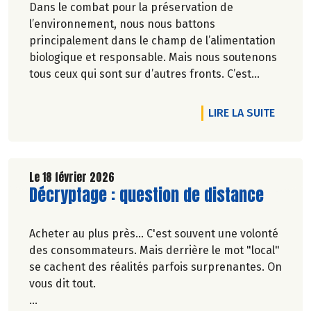
Dans le combat pour la préservation de
l’environnement, nous nous battons
principalement dans le champ de l’alimentation
biologique et responsable. Mais nous soutenons
tous ceux qui sont sur d’autres fronts. C’est
pourquoi Biocoop a décidé d’apporter une
nouvelle fois son soutien à la série
DE L'A
LIRE LA SUITE
documentaireImmersion : une aventure
humaine, sportive et engagée.
Le 18 février 2026
Lire la suite de l'article
Décryptage : question de distance
Acheter au plus près... C'est souvent une volonté
des consommateurs. Mais derrière le mot "local"
se cachent des réalités parfois surprenantes. On
vous dit tout.