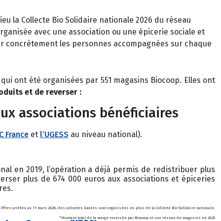
 lieu la Collecte Bio Solidaire nationale 2026 du réseau
rganisée avec une association ou une épicerie sociale et
enir concrètement les personnes
accompagnées sur chaque
 qui ont été organisées par 551 magasins Biocoop. Elles ont
oduits et de reverser :
aux associations bénéficiaires
C France
et
l’UGESS
au niveau national).
al en 2019, l’opération a déjà permis de redistribuer plus
erser plus de 674 000 euros aux associations et épiceries
res.
hiffres arrêtés au 11 mars 2026, des collectes locales sont organisées en plus de la Collecte Bio Solidaire nationale.
* Montant total de la marge reversée par Biocoop et son réseau de magasins en 2025