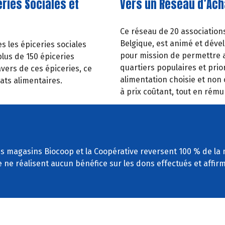
ries Sociales et
Vers un Réseau d’Ach
Ce réseau de 20 associations
Belgique, est animé et dével
es les épiceries sociales
pour mission de permettre a
plus de 150 épiceries
quartiers populaires et prior
vers de ces épiceries, ce
alimentation
choisie
et
non
ats alimentaires.
à
prix
coûtant,
tout
en rémun
 les magasins Biocoop et la Coopérative reversent 100 % de la 
e ne réalisent aucun bénéfice sur les dons effectués et affi