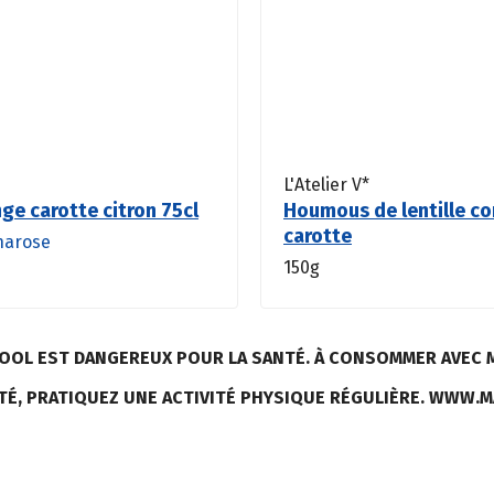
L'Atelier V*
nge carotte citron 75cl
Houmous de lentille co
carotte
harose
150g
LCOOL EST DANGEREUX POUR LA SANTÉ. À CONSOMMER AVEC 
TÉ, PRATIQUEZ UNE ACTIVITÉ PHYSIQUE RÉGULIÈRE. WWW.