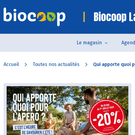
Biocoop L
Le magasin
Agen
Accueil
Toutes nos actualités
Qui apporte quoi po