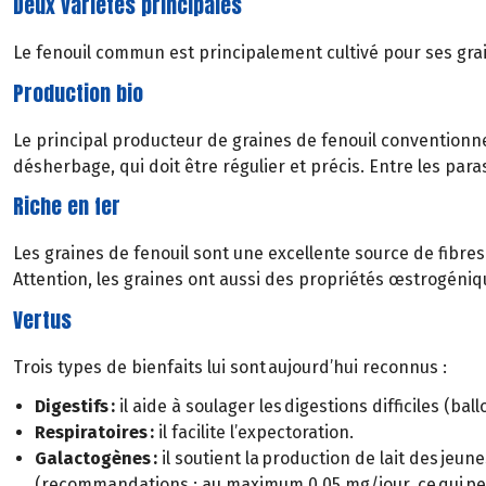
Deux variétés principales
Le fenouil commun est principalement cultivé pour ses grain
Production bio
Le principal producteur de graines de fenouil conventionnel 
désherbage, qui doit être régulier et précis. Entre les paras
Riche en fer
Les graines de fenouil sont une excellente source de fibres
Attention, les graines ont aussi des propriétés œstrogéniq
Vertus
Trois types de bienfaits lui sont aujourd’hui reconnus :
Digestifs :
il aide à soulager les digestions difficiles (b
Respiratoires :
il facilite l’expectoration.
Galactogènes :
il soutient la production de lait des jeu
(recommandations : au maximum 0,05 mg/jour, ce qui peut