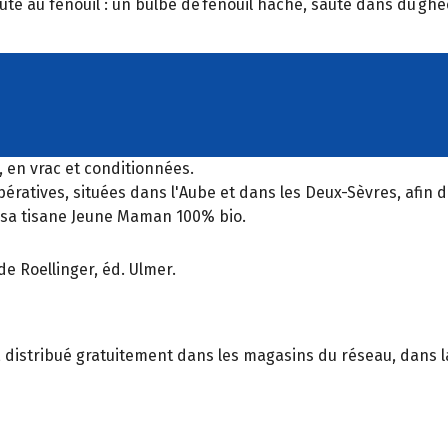
auté au fenouil : un bulbe de fenouil haché, sauté dans du gh
, en vrac et conditionnées.
ratives, situées dans l'Aube et dans les Deux-Sèvres, afin de
 sa tisane Jeune Maman 100% bio.
de Roellinger, éd. Ulmer.
, distribué gratuitement dans les magasins du réseau, dans la