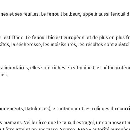
es et ses feuilles. Le fenouil bulbeux, appelé aussi fenouil
est l’Inde. Le fenouil bio est européen, et de plus en plus f
ites, la sécheresse, les moisissures, les récoltes sont aléatoi
 alimentaires, elles sont riches en vitamine C et bêtacarotèn
ues.
allonnements, flatulences), et notamment les coliques du nourr
nes mamans. Veiller à ce que le taux d’estragol, un composan
 être atteint en une tasse. Source : EFSA - Autorité europée