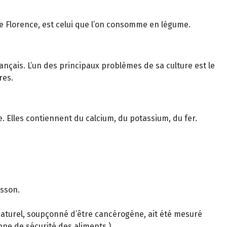
 de Florence, est celui que l’on consomme en légume.
rançais. L’un des principaux problèmes de sa culture est le
res.
e. Elles contiennent du calcium, du potassium, du fer.
isson.
t naturel, soupçonné d’être cancérogène, ait été mesuré
nne de sécurité des aliments.)