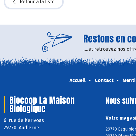
Retour à la liste
Restons en con
....et retrouvez nos of
Accueil
Contact
Menti
Biocoop La Maison
Nous suiv
Biologique
Votre magasi
6, rue de Kerivoas
29770 Audierne
29770 Esquibien