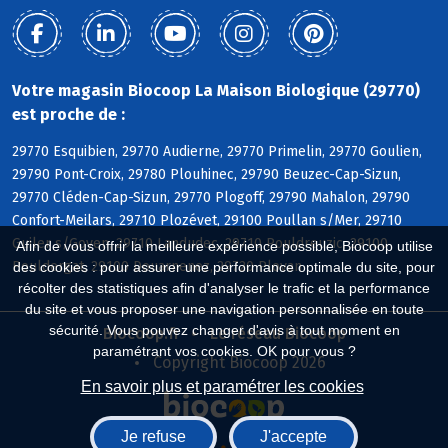
Votre magasin Biocoop La Maison Biologique (29770)
est proche de :
29770 Esquibien, 29770 Audierne, 29770 Primelin, 29770 Goulien,
29790 Pont-Croix, 29780 Plouhinec, 29790 Beuzec-Cap-Sizun,
29770 Cléden-Cap-Sizun, 29770 Plogoff, 29790 Mahalon, 29790
Confort-Meilars, 29710 Plozévet, 29100 Poullan s/Mer, 29710
Guiler s/Goyen, 29710 Landudec, 29710 Pouldreuzic, 29100
Afin de vous offrir la meilleure expérience possible, Biocoop utilise
Pouldergat, 29100 Douarnenez, 29720 Plovan
des cookies : pour assurer une performance optimale du site, pour
récolter des statistiques afin d'analyser le trafic et la performance
du site et vous proposer une navigation personnalisée en toute
sécurité. Vous pouvez changer d'avis à tout moment en
Biocoop.fr
Le réseau Biocoop
paramétrant vos cookies. OK pour vous ?
Copyright Biocoop 2026
En savoir plus et paramétrer les cookies
Je refuse
J'accepte