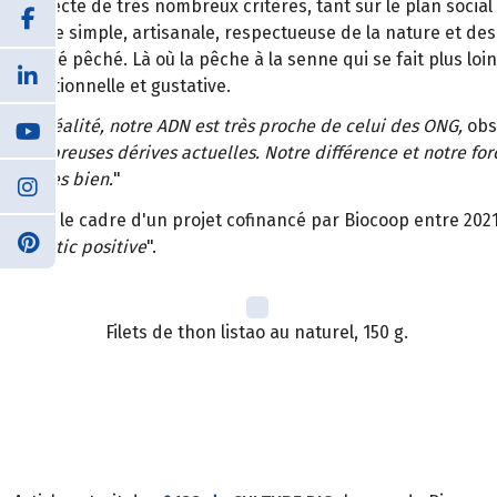
respecte de très nombreux critères, tant sur le plan socia
pêche simple, artisanale, respectueuse de la nature et des 
il a été pêché. Là où la pêche à la senne qui se fait plus lo
nutritionnelle et gustative.
"
En réalité, notre ADN est très proche de celui des ONG,
obs
nombreuses dérives actuelles. Notre différence et notre fo
choses bien.
"
Dans le cadre d'un projet cofinancé par Biocoop entre 2021
"
plastic positive
".
Filets de thon listao au naturel, 150 g.