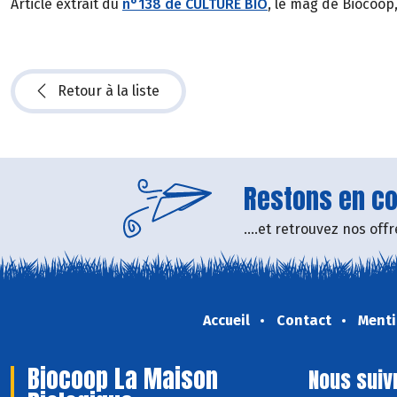
Article extrait du
n°138 de CULTURE BIO
, le mag de Biocoop
Retour à la liste
Restons en con
....et retrouvez nos of
Accueil
Contact
Menti
Biocoop La Maison
Nous suiv